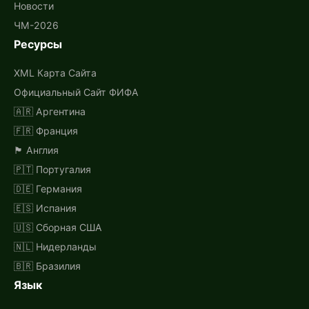
Новости
ЧМ-2026
Ресурсы
XML Карта Сайта
Официальный Сайт ФИФА
🇦🇷 Аргентина
🇫🇷 Франция
🏴󠁧󠁢󠁥󠁮󠁧󠁿 Англия
🇵🇹 Португалия
🇩🇪 Германия
🇪🇸 Испания
🇺🇸 Сборная США
🇳🇱 Нидерланды
🇧🇷 Бразилия
Язык