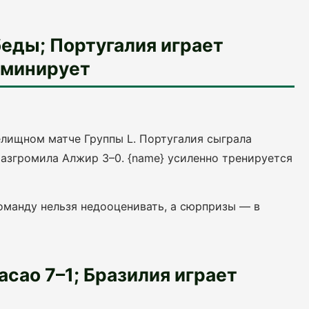
беды; Португалия играет
оминирует
елищном матче Группы L. Португалия сыграла
 разгромила Алжир 3–0. {name} усиленно тренируется
команду нельзя недооценивать, а сюрпризы — в
сао 7–1; Бразилия играет