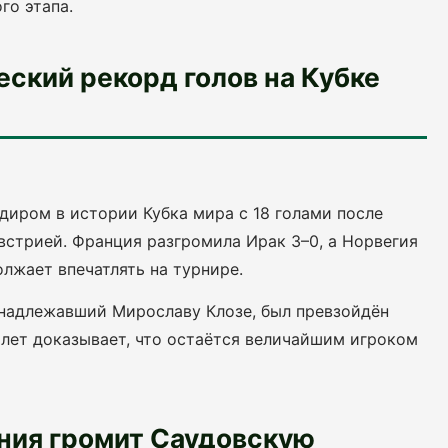
го этапа.
ский рекорд голов на Кубке
иром в истории Кубка мира с 18 голами после
Австрией. Франция разгромила Ирак 3–0, а Норвегия
лжает впечатлять на турнире.
инадлежавший Мирославу Клозе, был превзойдён
 лет доказывает, что остаётся величайшим игроком
ания громит Саудовскую