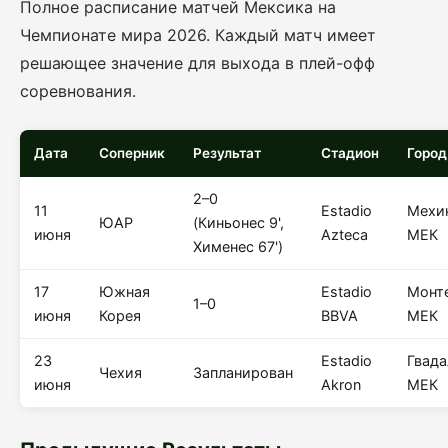
Полное расписание матчей Мексика на
Чемпионате мира 2026. Каждый матч имеет
решающее значение для выхода в плей-офф
соревнования.
Дата
Соперник
Результат
Стадион
Город
2–0
11
Estadio
Мехи
ЮАР
(Киньонес 9',
июня
Azteca
МЕК
Хименес 67')
17
Южная
Estadio
Монт
1–0
июня
Корея
BBVA
МЕК
23
Estadio
Гвада
Чехия
Запланирован
июня
Akron
МЕК