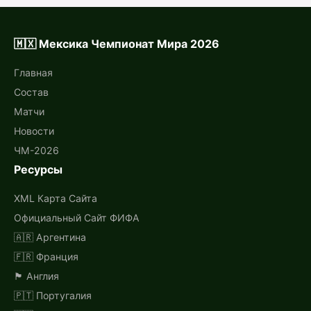
🇲🇽 Мексика Чемпионат Мира 2026
Главная
Состав
Матчи
Новости
ЧМ-2026
Ресурсы
XML Карта Сайта
Официальный Сайт ФИФА
🇦🇷 Аргентина
🇫🇷 Франция
🏴󠁧󠁢󠁥󠁮󠁧󠁿 Англия
🇵🇹 Португалия