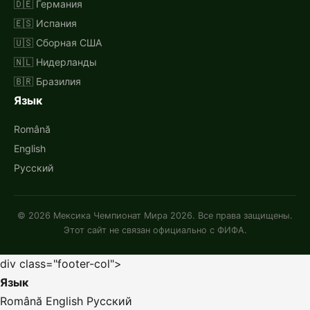
🇩🇪 Германия
🇪🇸 Испания
🇺🇸 Сборная США
🇳🇱 Нидерланды
🇧🇷 Бразилия
Язык
Română
English
Русский
© 2026 Мексика Чемпионат Мира 2026. Все права защищены.
Этот сайт не связан официально с ФИФА.
div class="footer-col">
Язык
Română
English
Русский