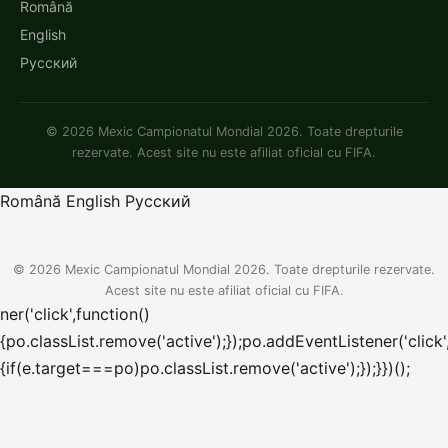
Română
English
Русский
© 2026 Mexic Campionatul Mondial 2026. Toate drepturile
rezervate. Acest site nu este afiliat oficial cu FIFA.
Română
English
Русский
© 2026 Mexic Campionatul Mondial 2026. Toate drepturile rezervate.
Acest site nu este afiliat oficial cu FIFA.
ner('click',function()
{po.classList.remove('active');});po.addEventListener('click'
{if(e.target===po)po.classList.remove('active');});}})();