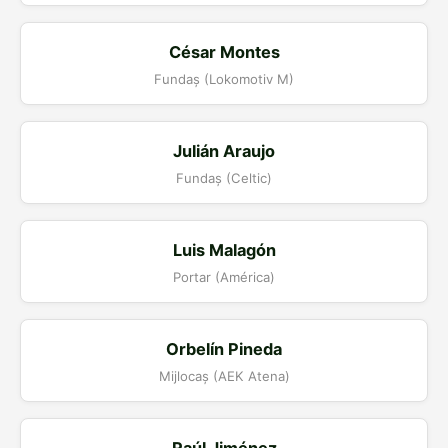
César Montes
Fundaș (Lokomotiv M)
Julián Araujo
Fundaș (Celtic)
Luis Malagón
Portar (América)
Orbelín Pineda
Mijlocaș (AEK Atena)