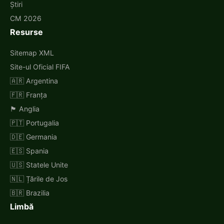
Știri
CM 2026
Resurse
Sitemap XML
Site-ul Oficial FIFA
🇦🇷 Argentina
🇫🇷 Franța
🏴󠁧󠁢󠁥󠁮󠁧󠁿 Anglia
🇵🇹 Portugalia
🇩🇪 Germania
🇪🇸 Spania
🇺🇸 Statele Unite
🇳🇱 Țările de Jos
🇧🇷 Brazilia
Limbă