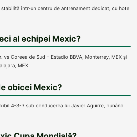
stabilită într-un centru de antrenament dedicat, cu hotel
ci al echipei Mexic?
n. vs Coreea de Sud – Estadio BBVA, Monterrey, MEX și
alajara, MEX.
de obicei Mexic?
exibil 4-3-3 sub conducerea lui Javier Aguirre, punând
exic Cupa Mondială?