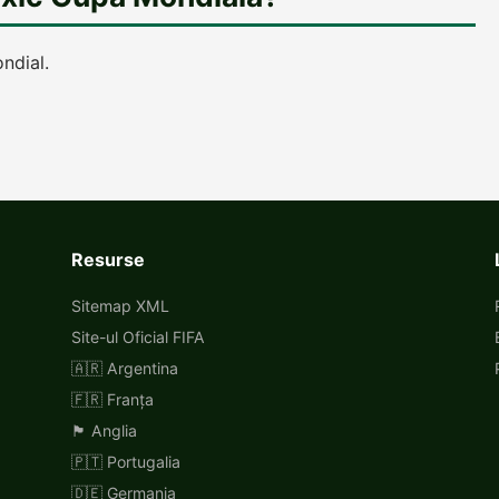
ndial.
Resurse
Sitemap XML
Site-ul Oficial FIFA
🇦🇷 Argentina
🇫🇷 Franța
🏴󠁧󠁢󠁥󠁮󠁧󠁿 Anglia
🇵🇹 Portugalia
🇩🇪 Germania