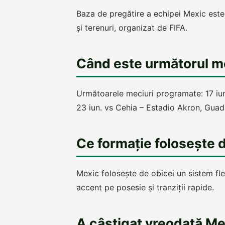
Baza de pregătire a echipei Mexic este 
și terenuri, organizat de FIFA.
Când este următorul me
Următoarele meciuri programate: 17 iu
23 iun. vs Cehia – Estadio Akron, Guad
Ce formație folosește 
Mexic folosește de obicei un sistem fl
accent pe posesie și tranziții rapide.
A câștigat vreodată M