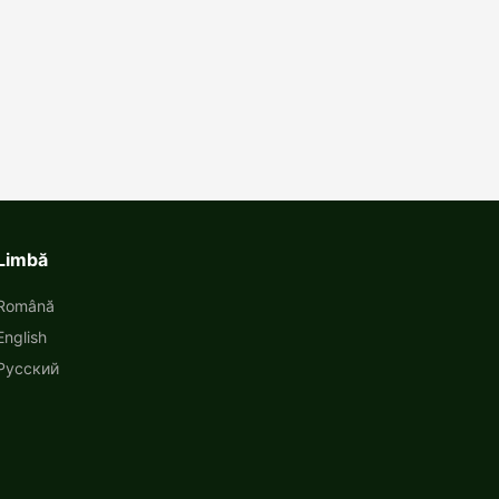
Limbă
Română
English
Русский