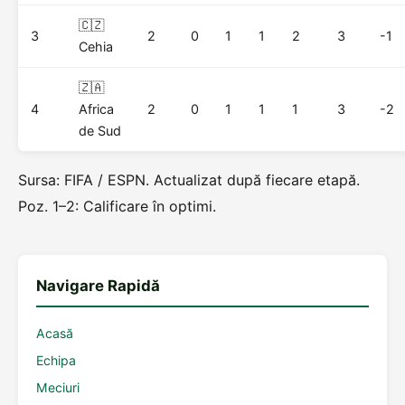
🇨🇿
3
2
0
1
1
2
3
-1
Cehia
🇿🇦
4
Africa
2
0
1
1
1
3
-2
de Sud
Sursa: FIFA / ESPN. Actualizat după fiecare etapă.
Poz. 1–2: Calificare în optimi.
Navigare Rapidă
Acasă
Echipa
Meciuri