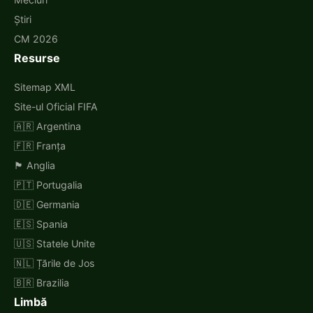
Știri
CM 2026
Resurse
Sitemap XML
Site-ul Oficial FIFA
🇦🇷 Argentina
🇫🇷 Franța
🏴󠁧󠁢󠁥󠁮󠁧󠁿 Anglia
🇵🇹 Portugalia
🇩🇪 Germania
🇪🇸 Spania
🇺🇸 Statele Unite
🇳🇱 Țările de Jos
🇧🇷 Brazilia
Limbă