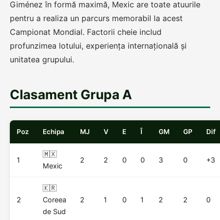
Giménez în formă maximă, Mexic are toate atuurile
pentru a realiza un parcurs memorabil la acest
Campionat Mondial. Factorii cheie includ
profunzimea lotului, experiența internațională și
unitatea grupului.
Clasament Grupa A
Poz
Echipa
MJ
V
E
Î
GM
GP
Dif
🇲🇽
1
2
2
0
0
3
0
+3
Mexic
🇰🇷
2
Coreea
2
1
0
1
2
2
0
de Sud