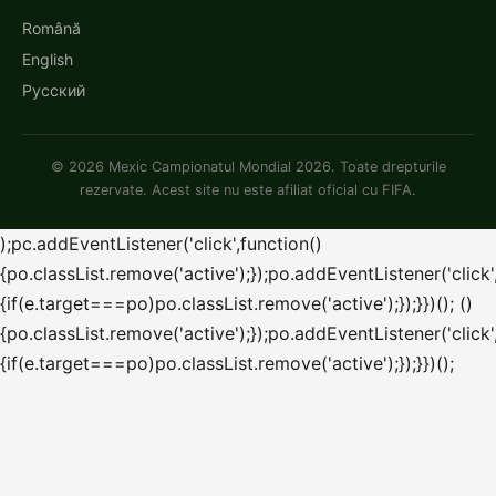
Română
English
Русский
© 2026 Mexic Campionatul Mondial 2026. Toate drepturile
rezervate. Acest site nu este afiliat oficial cu FIFA.
);pc.addEventListener('click',function()
{po.classList.remove('active');});po.addEventListener('click'
{if(e.target===po)po.classList.remove('active');});}})(); ()
{po.classList.remove('active');});po.addEventListener('click'
{if(e.target===po)po.classList.remove('active');});}})();